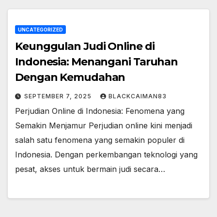
UNCATEGORIZED
Keunggulan Judi Online di
Indonesia: Menangani Taruhan
Dengan Kemudahan
SEPTEMBER 7, 2025
BLACKCAIMAN83
Perjudian Online di Indonesia: Fenomena yang
Semakin Menjamur Perjudian online kini menjadi
salah satu fenomena yang semakin populer di
Indonesia. Dengan perkembangan teknologi yang
pesat, akses untuk bermain judi secara…