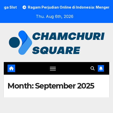
Skip
Slot
Ragam Perjudian Online di Indonesia: Mengenal Tar
to
Thu. Aug 6th, 2026
content
Month:
September 2025