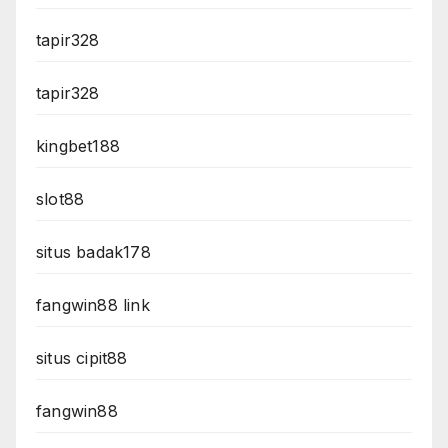
tapir328
tapir328
kingbet188
slot88
situs badak178
fangwin88 link
situs cipit88
fangwin88